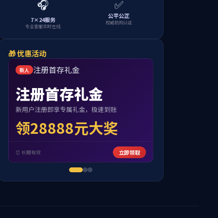
办，湖北省大学生体育协会
棋牌单项委员会、湖北
学生五子棋锦标赛
在古天乐太阳集团城
（
流芳校
乐太阳集团城等
27
所高校、
1
98
名运动员参加本次比