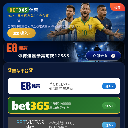
******
中国·太阳集团城(古天乐)股份有限公司|官方网站
首页
体育部概况
党建工作
本科
研究生教育
研究生教育