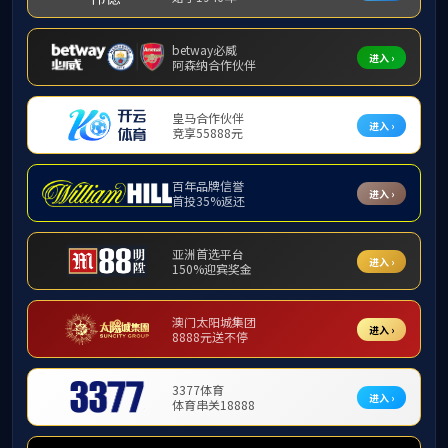
全校
各学院
根据教
神，经体育
健康测试工
强领导，认
一
、测
202
3
级
二
、测
202
3
年
9
班级数，请
三
、测
1.
室内
2.室外
四、测试地
1.
室内测
2.
室外
测
五、关
如遇测
测试时间，
六、关