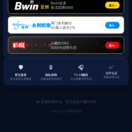
因身体
到体测中心
七、测
1.
学生
他使用不正
的，将
转交
2.
项目
录入。如因
认为旷考，
3.
为保
始，迟到者
及测试工作
4.
室外测
5.
特别
管好
身份证
解决办法，